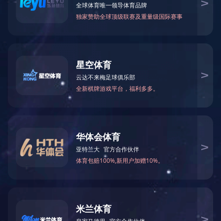
亚搏平台
/ 20220218162812554