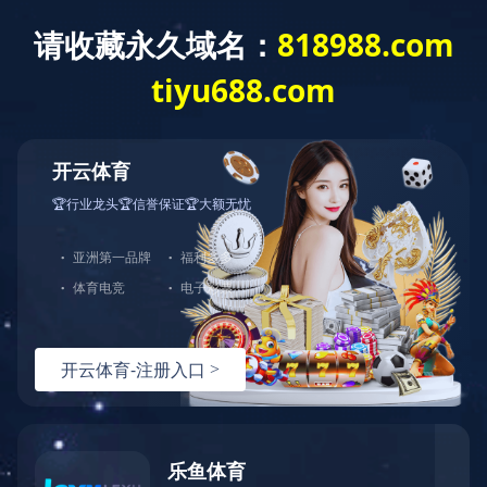
亚搏平台
欢迎访问 亚搏平台-亚搏（中国）-亚搏平台 官方网站
亚搏
（中