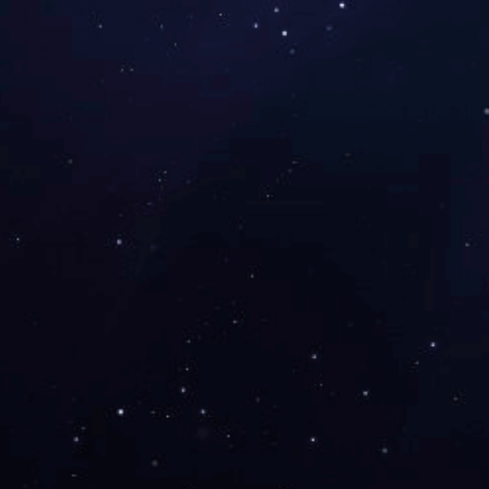
上一篇：
热镀锌加工紧固件热镀锌后具有哪些优势
亚搏平台-亚搏
公司简介
产品中心
设
（中国）-亚搏平
台
地址：潍坊滨海开发区珠江西四街017
工作时间：周一至周五早8:00-下午17:
版权所有：亚搏平台-亚搏（中国）-亚搏平台 