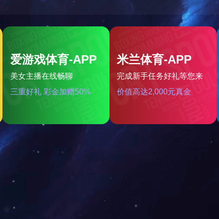
镀锌厂热镀锌角钢酸洗槽边排风罩原理
时间：2016-04-13 14:49:28
浏览量：8299
高于7mg/m3。因此，要较好地解决酸洗时逸出的酸雾，一些热
于酸洗工序产生的酸雾倾向于在酸洗槽表面凝聚，不容易从车间顶部
机系统中，采用上部送风形成风帘，阻止烟雾上升逸出，下部抽风
集效率可以高达92%。可以使质量浓度为15%的盐酸上方酸雾质量浓度由
洗槽，所需电力为96kw，洗涤器水量为1000m3/h，推广应用有一