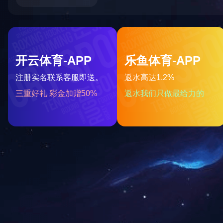
据资料显示，酸雾在热镀锌车间内的允许质量浓度不得
雾及水蒸气集中收集，并导入洗涤塔中进行处理。基
装置，将烟雾收集并导入洗涤器中处理，效果很好。
这类废气处理装置，分为收集和处理两大系统。在手
对于酸雾的收集效率可达80%~87%，对于水蒸气的收
情况来看，运行费用很大，对于3个宽2米、长15米的酸