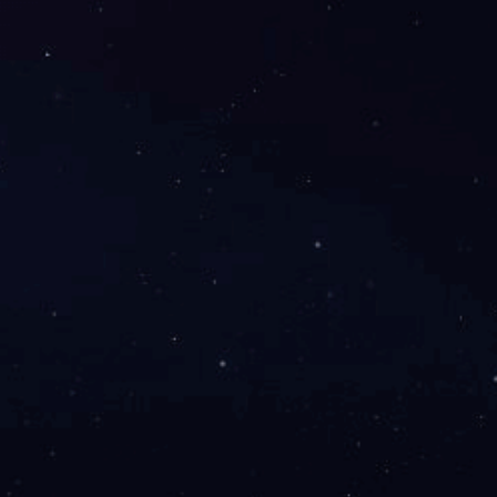
下一篇：
热镀锌厂热镀锌角钢镀锌工艺槽排风原则
扫一扫
访问手机站