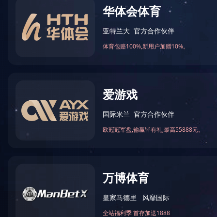
亚搏平台
/ 20220218162812554