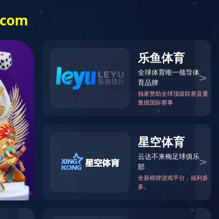
咨询热线： 13863631588
艺
资质荣誉
亚搏平台
联系我们