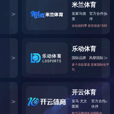
您当前的位置：
亚搏平台
>
公路护栏