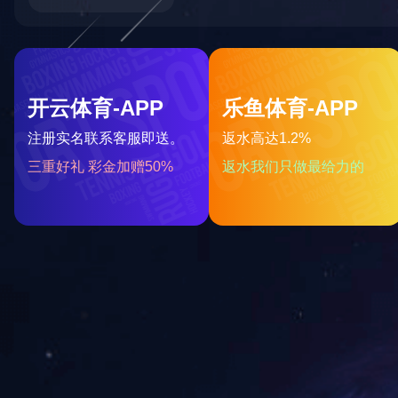
亚搏平台-亚搏
（中国）-亚搏
平台
PRODUCTS
热镀锌加工
标志杆系列
电缆桥架系列
格栅系列