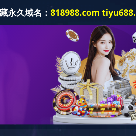
亚搏平台-亚搏
公司简介
产品中心
设备工
（中国）-亚搏
平台