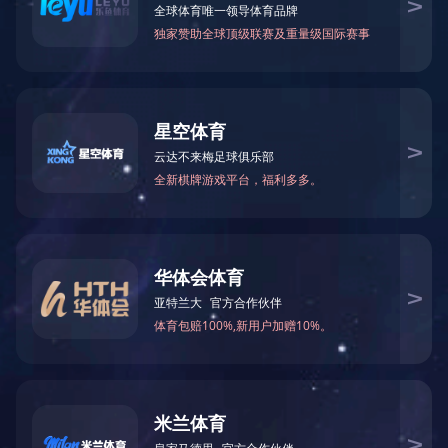
管塔、铁塔系列
/ 20220218162812446