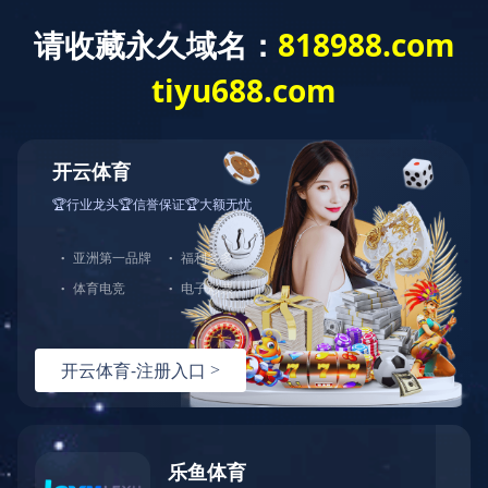
亚搏平台
欢迎访问 亚搏平台-亚搏（中国）-亚搏平台 官方网站
亚搏
（中