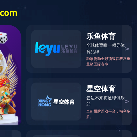
咨询热线： 13863631588
艺
资质荣誉
亚搏平台
联系我们