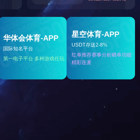
量：8278