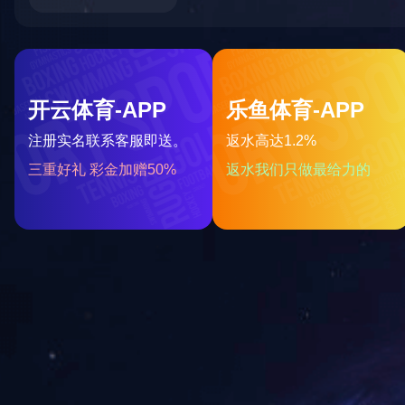
亚搏平台-亚搏
（中国）-亚搏
平台
PRODUCTS
热镀锌加工
标志杆系列
电缆桥架系列
格栅系列