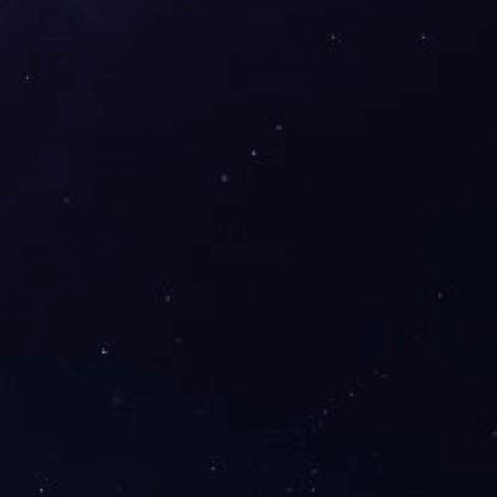
下一篇：
生产设备工艺