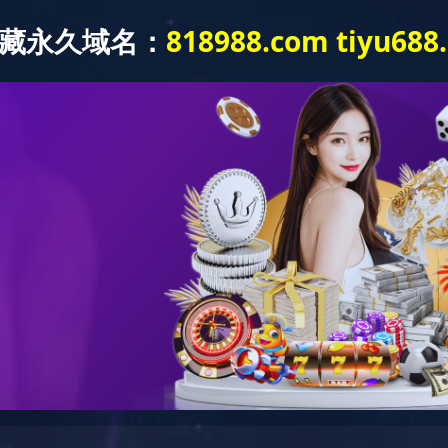
亚搏平台-亚搏
公司简介
产品中心
设备工
（中国）-亚搏
平台