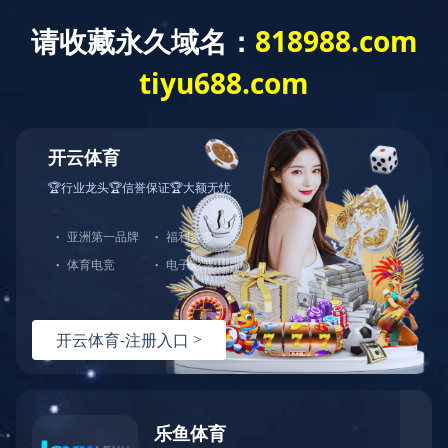
亚搏平台
欢迎访问 亚搏平台-亚搏（中国）-亚搏平台 官方网站
亚搏
（中