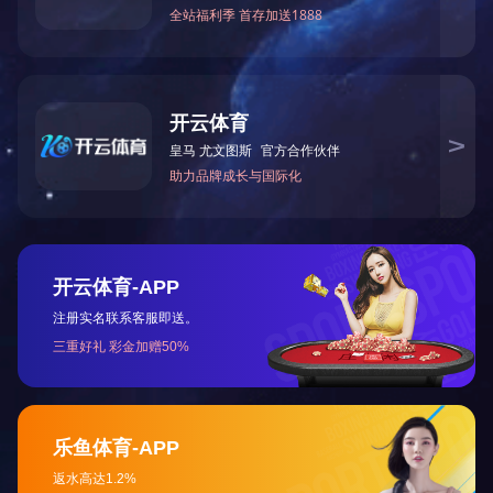
亚搏平台-亚搏
公司简介
产品中心
设备工艺
（中国）-亚搏平
台
地址：潍坊滨海开发区珠江西四街01777号（北海