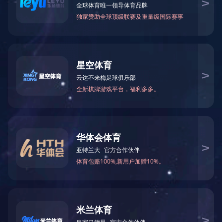
公路护栏
/ 20220218162812482