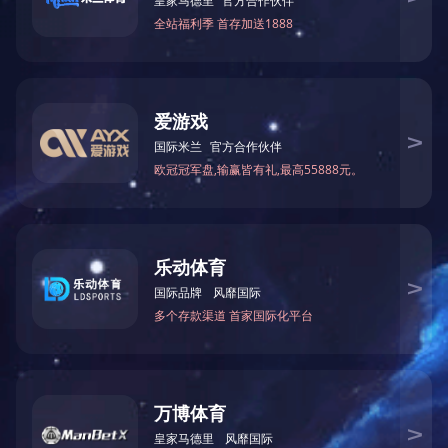
亚搏平台-亚搏（中国
上一篇：
国家排污许可证